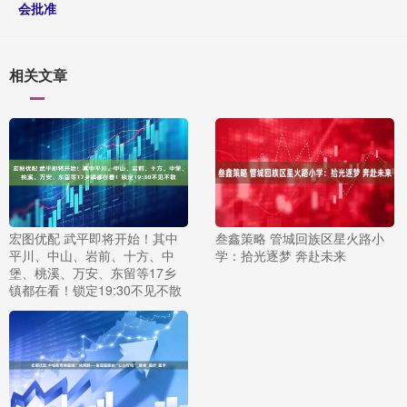
会批准
相关文章
宏图优配 武平即将开始！其中
叁鑫策略 管城回族区星火路小
平川、中山、岩前、十方、中
学：拾光逐梦 奔赴未来
堡、桃溪、万安、东留等17乡
镇都在看！锁定19:30不见不散