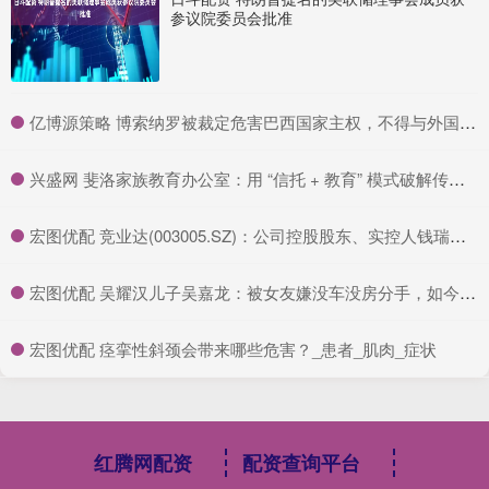
参议院委员会批准
​亿博源策略 博索纳罗被裁定危害巴西国家主权，不得与外国官员联络及使用社交媒体
​兴盛网 斐洛家族教育办公室：用 “信托 + 教育” 模式破解传承难题_孙辈_财富_资金
​宏图优配 竞业达(003005.SZ)：公司控股股东、实控人钱瑞、江源东拟合计减持694.15万股
​宏图优配 吴耀汉儿子吴嘉龙：被女友嫌没车没房分手，如今满头白发行为怪异
​宏图优配 痉挛性斜颈会带来哪些危害？_患者_肌肉_症状
红腾网配资
配资查询平台