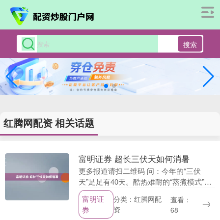
搜索
红腾网配资 相关话题
富明证券 超长三伏天如何消暑
更多报道请扫二维码 问：今年的“三伏
天”足足有40天。酷热难耐的“蒸煮模式”，
不仅对人体健康构成威胁，还给人们的日
富明证
分类：红腾网配
查看：
常生活带来诸多不便。如何防范中暑，清
券
资
68
凉度夏？ ....