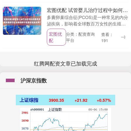
宏图优配 试管婴儿治疗过程中如何提高多囊卵巢综合征患者的卵子质量和胚胎发育？
多囊卵巢综合征(PCOS)是一种常见的内分
泌疾病，影响着全球数百万女性的生殖健
康。PCOS患者常常面临卵子质量差、胚
宏图优
分类：配资查询
查看：
胎发育不良等问题，给试管婴儿治疗带来
配
平台
191
了挑战。....
红腾网配资文章已加载完成
沪深京指数
上证综指
3900.35
+21.92
+0.57%