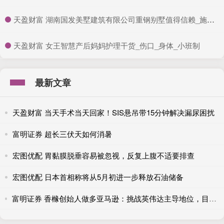
​天盈财富 湖南国发美墅建筑有限公司重钢别墅值得信赖_施工_客户_专业
​天盈财富 女王智慧产后妈妈护理干货_伤口_身体_小班制
最新文章
天盈财富 当天手术当天回家！SIS悬吊带15分钟解决漏尿困扰
富明证券 超长三伏天如何消暑
宏图优配 胃黏膜脱垂容易被忽视，反复上腹不适要排查
宏图优配 日本首相称将从5月初进一步释放石油储备
富明证券 香橼创始人做多亚马逊：挑战英伟达主导地位，目标价300美元