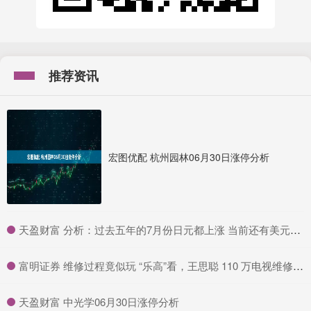
推荐资讯
宏图优配 杭州园林06月30日涨停分析
​天盈财富 分析：过去五年的7月份日元都上涨 当前还有美元疲弱的主旋律
​富明证券 维修过程竟似玩 “乐高”看，王思聪 110 万电视维修方式的神奇_MicroLED_模组_科技
​天盈财富 中光学06月30日涨停分析