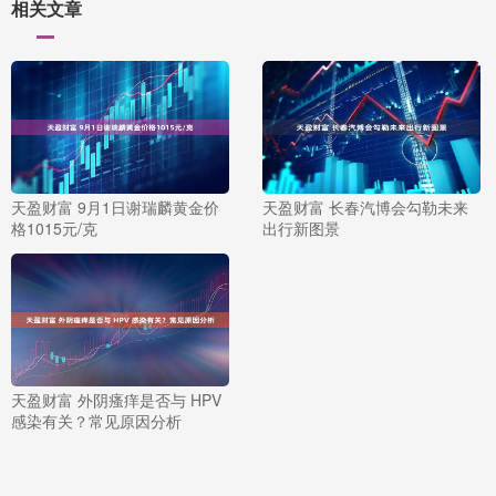
相关文章
天盈财富 9月1日谢瑞麟黄金价
天盈财富 长春汽博会勾勒未来
格1015元/克
出行新图景
天盈财富 外阴瘙痒是否与 HPV
感染有关？常见原因分析