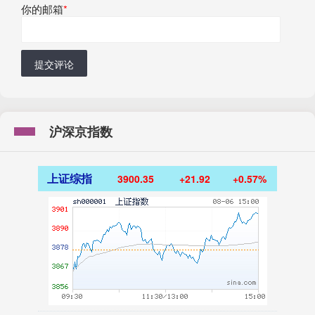
你的邮箱
*
提交评论
沪深京指数
上证综指
3900.35
+21.92
+0.57%