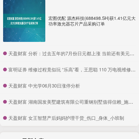
宏图优配 源杰科技(688498.SH)获1.41亿元大
功率激光器芯片产品采购订单
​天盈财富 分析：过去五年的7月份日元都上涨 当前还有美元疲弱的主旋律
​富明证券 维修过程竟似玩 “乐高”看，王思聪 110 万电视维修方式的神奇_MicroLED_模组_科技
​天盈财富 中光学06月30日涨停分析
​天盈财富 湖南国发美墅建筑有限公司重钢别墅值得信赖_施工_客户_专业
​天盈财富 女王智慧产后妈妈护理干货_伤口_身体_小班制