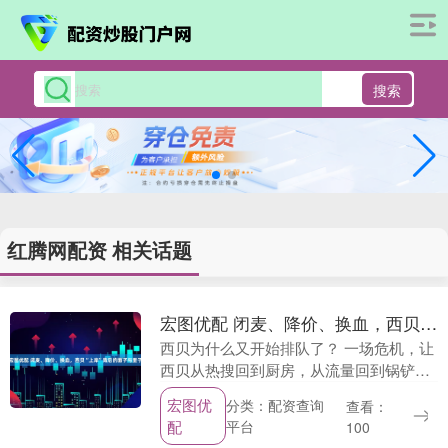
搜索
红腾网配资 相关话题
宏图优配 闭麦、降价、换血，西贝“上岸”背后的面子与里子
西贝为什么又开始排队了？ 一场危机，让
西贝从热搜回到厨房，从流量回到锅铲。
预制菜、价格贵、退卡潮，三重争议叠
宏图优
分类：配资查询
查看：
加，一度让这家连续运营 37 年的老牌餐
配
平台
100
饮品牌信任....